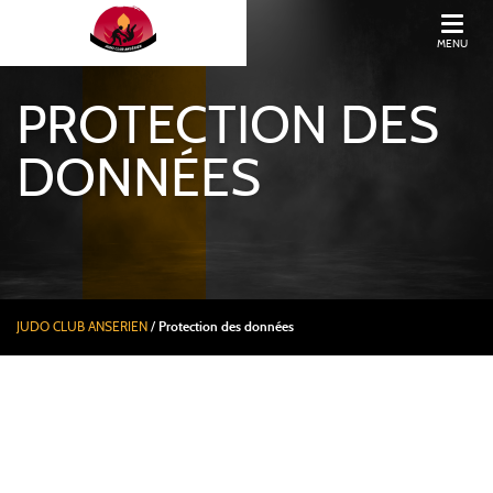
MENU
PROTECTION DES
DONNÉES
JUDO CLUB ANSERIEN
/
Protection des données
NOTICE
D’INFORMATION AUX
VISITEURS ET